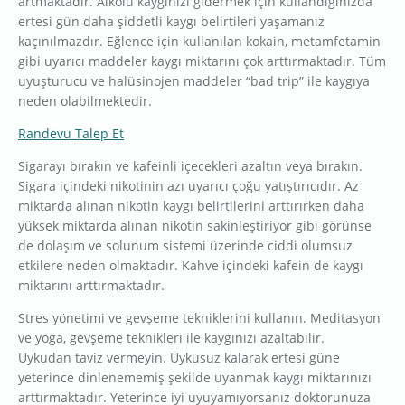
artmaktadır. Alkolü kaygınızı gidermek için kullandığınızda
ertesi gün daha şiddetli kaygı belirtileri yaşamanız
kaçınılmazdır. Eğlence için kullanılan kokain, metamfetamin
gibi uyarıcı maddeler kaygı miktarını çok arttırmaktadır. Tüm
uyuşturucu ve halüsinojen maddeler “bad trip” ile kaygıya
neden olabilmektedir.
Randevu Talep Et
Sigarayı bırakın ve kafeinli içecekleri azaltın veya bırakın.
Sigara içindeki nikotinin azı uyarıcı çoğu yatıştırıcıdır. Az
miktarda alınan nikotin kaygı belirtilerini arttırırken daha
yüksek miktarda alınan nikotin sakinleştiriyor gibi görünse
de dolaşım ve solunum sistemi üzerinde ciddi olumsuz
etkilere neden olmaktadır. Kahve içindeki kafein de kaygı
miktarını arttırmaktadır.
Stres yönetimi ve gevşeme tekniklerini kullanın. Meditasyon
ve yoga, gevşeme teknikleri ile kaygınızı azaltabilir.
Uykudan taviz vermeyin. Uykusuz kalarak ertesi güne
yeterince dinlenememiş şekilde uyanmak kaygı miktarınızı
arttırmaktadır. Yeterince iyi uyuyamıyorsanız doktorunuza