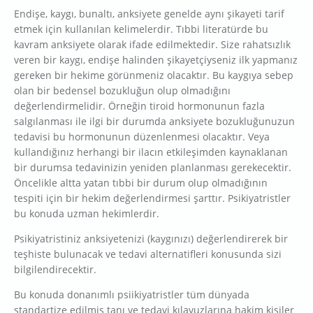
Endişe, kaygı, bunaltı, anksiyete genelde aynı şikayeti tarif
etmek için kullanılan kelimelerdir. Tıbbi literatürde bu
kavram anksiyete olarak ifade edilmektedir. Size rahatsızlık
veren bir kaygı, endişe halinden şikayetçiyseniz ilk yapmanız
gereken bir hekime görünmeniz olacaktır. Bu kaygıya sebep
olan bir bedensel bozukluğun olup olmadığını
değerlendirmelidir. Örneğin tiroid hormonunun fazla
salgılanması ile ilgi bir durumda anksiyete bozukluğunuzun
tedavisi bu hormonunun düzenlenmesi olacaktır. Veya
kullandığınız herhangi bir ilacın etkileşimden kaynaklanan
bir durumsa tedavinizin yeniden planlanması gerekecektir.
Öncelikle altta yatan tıbbi bir durum olup olmadığının
tespiti için bir hekim değerlendirmesi şarttır. Psikiyatristler
bu konuda uzman hekimlerdir.
Psikiyatristiniz anksiyetenizi (kaygınızı) değerlendirerek bir
teşhiste bulunacak ve tedavi alternatifleri konusunda sizi
bilgilendirecektir.
Bu konuda donanımlı psiikiyatristler tüm dünyada
standartize edilmiş tanı ve tedavi kılavuzlarına hakim kişiler