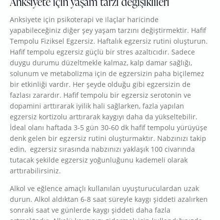
Anksiyete için yaşam tarzı değişiklileri
Anksiyete için psikoterapi ve ilaçlar haricinde
yapabileceğiniz diğer şey yaşam tarzını değiştirmektir. Hafif
Tempolu Fiziksel Egzersiz. Haftalık egzersiz rutini oluşturun.
Hafif tempolu egzersiz güçlü bir stres azaltıcıdır. Sadece
duygu durumu düzeltmekle kalmaz, kalp damar sağlığı,
solunum ve metabolizma için de egzersizin paha biçilemez
bir etkinliği vardır. Her şeyde olduğu gibi egzersizin de
fazlası zarardır. Hafif tempolu bir egzersiz serotonin ve
dopamini arttırarak iyilik hali sağlarken, fazla yapılan
egzersiz kortizolu arttırarak kaygıyı daha da yükseltebilir.
İdeal olanı haftada 3-5 gün 30-60 dk hafif tempolu yürüyüşe
denk gelen bir egzersiz rutini oluşturmaktır. Nabzınızı takip
edin, egzersiz sırasında nabzınızı yaklaşık 100 civarında
tutacak şekilde egzersiz yoğunluğunu kademeli olarak
arttırabilirsiniz.
Alkol ve eğlence amaçlı kullanılan uyuşturuculardan uzak
durun. Alkol aldıktan 6-8 saat süreyle kaygı şiddeti azalırken
sonraki saat ve günlerde kaygı şiddeti daha fazla