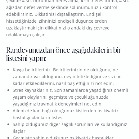
şekilde 4 sn. burundan nefes alma, 4 sn. nefes tutma, 4 sn.
ağızdan nefes verme şeklinde solunumunuzu kontrol
edebilirsiniz. Dikkatinizi dışsallaştırın. Endişeli
hissettiğinizde, zihninizi endişeli düşüncelerden
uzaklaştırmak için dikkatinizi o andaki dış çevreye
odaklamaya çalışın.
Randevunuzdan önce aşağıdakilerin bir
listesini yapın:
Kaygı belirtileriniz. Belirtilerinizin ne olduğunu, ne
zamandır var olduğunu, neyin tetiklediğini ve sizi ne
kadar etkilediklerini, nasıl baş ettiğinizi not edin.
Stres kaynaklarınız. Son zamanlarda yaşadığınız önemli
yaşam olaylarını, geçmişte ve çocukluğunuzda
yaşadığınız travmatik deneyimleri not edin.
Ailenizde kan bağı olduğunuz kişilerden psikiyatrik
hastalığı olanların listesi
Sahip olduğunuz diğer sağlık sorunları ve kullandığınız
ilaçlar
Geçmişte sahip olduğunuz psikiyatrik hastalıklar,