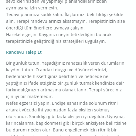
sevdiklerinizden ve yapmayı planlandıklarınızdan
ayırmasına izin vermeyin.
Tedavi planınıza sadık kalın. İlaçlarınızı belirtildiği şekilde
alın. Terapi randevularınızı aksatmayın. Terapistinizin size
önerdiği tüm önerilere uymaya çalışın.
Harekete geçin. Kaygınızı neyin tetiklediğini bularak
terapistinizle geliştirdiğiniz stratejileri uygulayın.
Randevu Talep Et
Bir günlük tutun. Yaşadığınız rahatsızlık veren durumların
kaydını tutun. O andaki duygu ve düşüncelerinizi,
bedeninizde hissettiğiniz belirtileri ve neticede ne
yaptığınızı ifade ettiğiniz bir günlük tutmak kendinize dair
farkındalığınızın artmasına olanak tanır. Terapi süreciniz
için iyi bir malzemedir.
Nefes egzersizi yapın. Endişe esnasında solunum ritmi
artarak vücuda ihtiyacınızdan fazla oksijen sokmuş
olursunuz. Sanıldığı gibi fazla oksijen iyi değildir. Uyuşma,
karıncalanma, baş dönmesi gibi birçok anksiyete belirtisine
bu durum neden olur. Bunu engellemek için ritmik bir