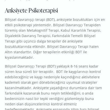
Anksiyete Psikoterapisi
Bilişsel davranışçı terapi (BDT), anksiyete bozuklukları için en
etkili psikoterapi yöntemidir. Bilişsel Davranışçı Terapiden
türemiş olan Metakognitif Terapi, Kabul Kararlılık Terapisi,
Diyalektik Davranış Terapisi, Farkındalık Temelli Bilişsel
Terapi gibi üçüncü dalga terapiler de anksiyete
bozukluklarında etkindir. Bilişsel Davranışçı Terapi halen
Altın standarttır. Diğer terapilerin etkinliği BDT ile
kıyaslanmaktadır.
Bilişsel Davranışçı Terapi (BDT) yaklaşık 8-16 seans kadar
süren kısa süreli bir terapidir. BDT ile kaygılarınızı kontrol
edebileceğiniz ve kaygı nedeniyle kaçındığınız aktivitelere
kademeli olarak geri dönebileceğiniz uyumsal stratejiler
kazanılmaktadır. Anksiyete yaşadığınız durumlara dair tam
farkındalık kazanarak bunu neyin tetiklediğini, o anda
bedeninizin nasıl bir tepki verdiğini gözlemleyip buna
neden olan düşüncelerinizi kontrol etmeniz
hedeflenmektedir. Anksiyete esnasında zihin bazı bilişsel