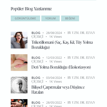
Popüler Blog Yazılarımız
GÖRÜNTÜLEME
YORUM
BEĞENI
BLOG
28/08/2024
BY
UZM. DR. ELVAN
ÇIÇEKÇI
1K
Views
Trikotillomani (Saç, Kaş, Kıl, Tüy Yolma
Bozukluğu)
BLOG
12/03/2022
BY
UZM. DR. ELVAN
ÇIÇEKÇI
1K
Views
Deri Yolma Bozukluğu (Ekskoriasyon)
BLOG
03/04/2024
BY
UZM. DR. ELVAN
ÇIÇEKÇI
1K
Views
Bilişsel Çarpıtmalar veya Düşünce
Hataları
BLOG
28/05/2022
BY
UZM. DR. ELVAN
ÇIÇEKÇI
1K
Views