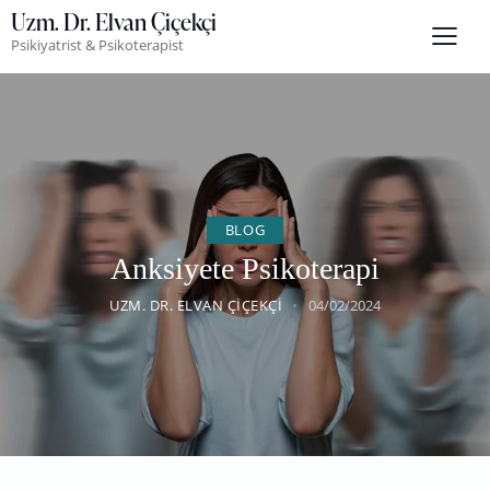
Uzm. Dr. Elvan Çiçekçi
Psikiyatrist & Psikoterapist
BLOG
Anksiyete Psikoterapi
UZM. DR. ELVAN ÇIÇEKÇI
04/02/2024