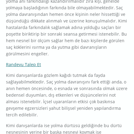
yolma anı farkındalığı kazandırılmalıdır zira kişi, genelde
yolmaya başladığının farkında bile olmayabilmektedir. Saç
yolma davranışından hemen önce kişinin neler hissettiği ve
düşündüğü dikkate alınmalı ve üzerine konuşulmalıdır. Kimi
hastalarda farkındalık sağlamak adına yolduğu saçları bir
poşette biriktirip bir sonraki seansa getirmesi istenebilir. Bu
hem nesnel bir ölçüm sağlar hem de bazı kişilerde görülen
saç köklerini ısırma ya da yutma gibi davranışların
görülmesini engeller.
Randevu Talep Et
Kimi danışanlarda gözlem kağıdı tutmak da fayda
sağlayabilmektedir. Saç yolma davranışını fark ettiği anda, o
anın hemen öncesinde, o esnada ve sonrasında olmak üzere
bedensel duyumları, dış etkenleri ve düşüncelerini not
alması istenebilir. İçsel uyaranların etkisi çok baskınsa
gevşeme egzersizleri yahut bilişsel yeniden yapılandırma
tercih edilebilir.
Kimi danışanlarda ise yolma dürtüsü geldiğinde bu dürtü
nesnesinin yerine bir başka nesneyi koymak işe