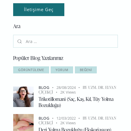
Ara
Popüler Blog Yazılarımız
GÖRÜNTÜLEME
YORUM
BEĞENI
BLOG
28/08/2024
BY
UZM. DR. ELVAN
ÇIÇEKÇI
2K
Views
Trikotillomani (Saç, Kaş, Kıl, Tüy Yolma
Bozukluğu)
BLOG
12/03/2022
BY
UZM. DR. ELVAN
ÇIÇEKÇI
2K
Views
Deri Yolma Bozukluğu (Ekskoriasyon)