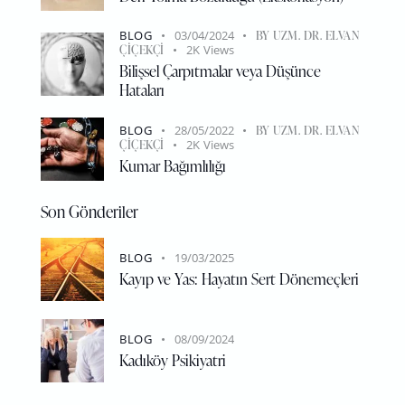
BLOG
03/04/2024
BY
UZM. DR. ELVAN
ÇIÇEKÇI
2K
Views
Bilişsel Çarpıtmalar veya Düşünce
Hataları
BLOG
28/05/2022
BY
UZM. DR. ELVAN
ÇIÇEKÇI
2K
Views
Kumar Bağımlılığı
Son Gönderiler
BLOG
19/03/2025
Kayıp ve Yas: Hayatın Sert Dönemeçleri
BLOG
08/09/2024
Kadıköy Psikiyatri