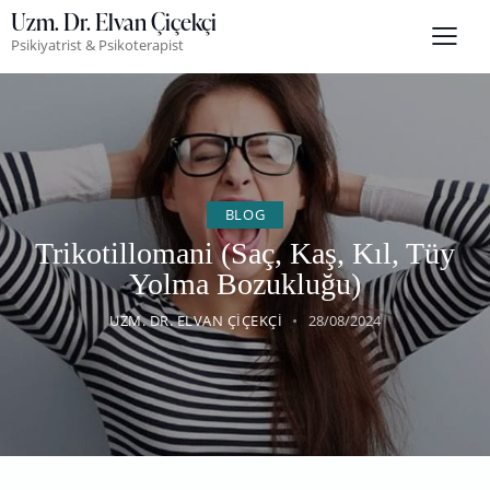
Uzm. Dr. Elvan Çiçekçi
Psikiyatrist & Psikoterapist
BLOG
Trikotillomani (Saç, Kaş, Kıl, Tüy
Yolma Bozukluğu)
UZM. DR. ELVAN ÇIÇEKÇI
28/08/2024