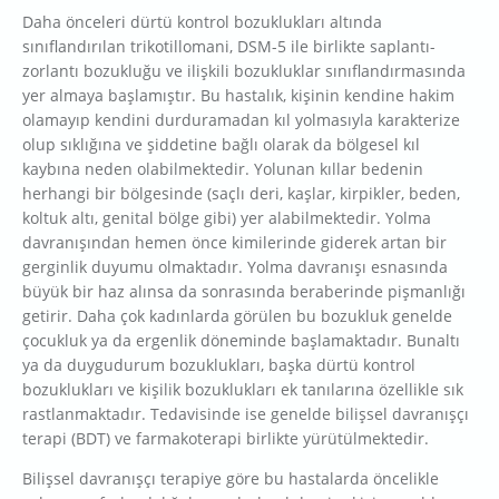
Daha önceleri dürtü kontrol bozuklukları altında
sınıflandırılan trikotillomani, DSM-5 ile birlikte saplantı-
zorlantı bozukluğu ve ilişkili bozukluklar sınıflandırmasında
yer almaya başlamıştır. Bu hastalık, kişinin kendine hakim
olamayıp kendini durduramadan kıl yolmasıyla karakterize
olup sıklığına ve şiddetine bağlı olarak da bölgesel kıl
kaybına neden olabilmektedir. Yolunan kıllar bedenin
herhangi bir bölgesinde (saçlı deri, kaşlar, kirpikler, beden,
koltuk altı, genital bölge gibi) yer alabilmektedir. Yolma
davranışından hemen önce kimilerinde giderek artan bir
gerginlik duyumu olmaktadır. Yolma davranışı esnasında
büyük bir haz alınsa da sonrasında beraberinde pişmanlığı
getirir. Daha çok kadınlarda görülen bu bozukluk genelde
çocukluk ya da ergenlik döneminde başlamaktadır. Bunaltı
ya da duygudurum bozuklukları, başka dürtü kontrol
bozuklukları ve kişilik bozuklukları ek tanılarına özellikle sık
rastlanmaktadır. Tedavisinde ise genelde bilişsel davranışçı
terapi (BDT) ve farmakoterapi birlikte yürütülmektedir.
Bilişsel davranışçı terapiye göre bu hastalarda öncelikle