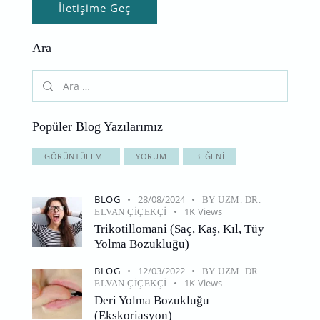
Ara
Popüler Blog Yazılarımız
GÖRÜNTÜLEME
YORUM
BEĞENI
BLOG
28/08/2024
BY
UZM. DR.
1K
Views
ELVAN ÇIÇEKÇI
Trikotillomani (Saç, Kaş, Kıl, Tüy
Yolma Bozukluğu)
BLOG
12/03/2022
BY
UZM. DR.
1K
Views
ELVAN ÇIÇEKÇI
Deri Yolma Bozukluğu
(Ekskoriasyon)