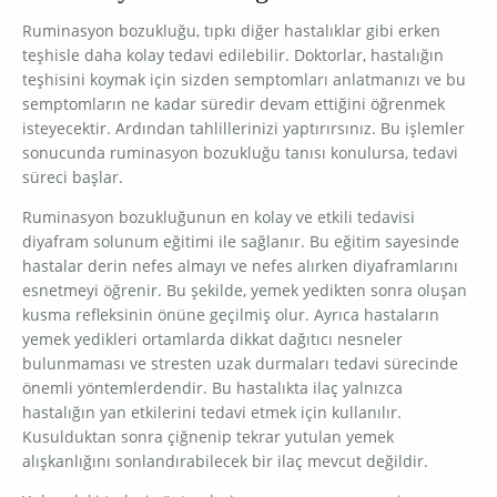
Ruminasyon bozukluğu, tıpkı diğer hastalıklar gibi erken
teşhisle daha kolay tedavi edilebilir. Doktorlar, hastalığın
teşhisini koymak için sizden semptomları anlatmanızı ve bu
semptomların ne kadar süredir devam ettiğini öğrenmek
isteyecektir. Ardından tahlillerinizi yaptırırsınız. Bu işlemler
sonucunda ruminasyon bozukluğu tanısı konulursa, tedavi
süreci başlar.
Ruminasyon bozukluğunun en kolay ve etkili tedavisi
diyafram solunum eğitimi ile sağlanır. Bu eğitim sayesinde
hastalar derin nefes almayı ve nefes alırken diyaframlarını
esnetmeyi öğrenir. Bu şekilde, yemek yedikten sonra oluşan
kusma refleksinin önüne geçilmiş olur. Ayrıca hastaların
yemek yedikleri ortamlarda dikkat dağıtıcı nesneler
bulunmaması ve stresten uzak durmaları tedavi sürecinde
önemli yöntemlerdendir. Bu hastalıkta ilaç yalnızca
hastalığın yan etkilerini tedavi etmek için kullanılır.
Kusulduktan sonra çiğnenip tekrar yutulan yemek
alışkanlığını sonlandırabilecek bir ilaç mevcut değildir.