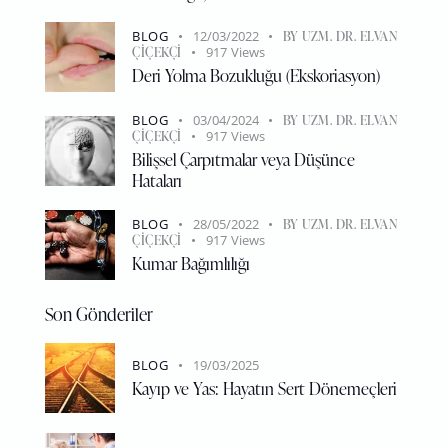
BLOG
12/03/2022
BY
UZM. DR. ELVAN
ÇIÇEKÇI
917
Views
Deri Yolma Bozukluğu (Ekskoriasyon)
BLOG
03/04/2024
BY
UZM. DR. ELVAN
ÇIÇEKÇI
917
Views
Bilişsel Çarpıtmalar veya Düşünce
Hataları
BLOG
28/05/2022
BY
UZM. DR. ELVAN
ÇIÇEKÇI
917
Views
Kumar Bağımlılığı
Son Gönderiler
BLOG
19/03/2025
Kayıp ve Yas: Hayatın Sert Dönemeçleri