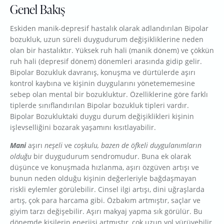
Genel Bakış
Eskiden manik-depresif hastalık olarak adlandırılan Bipolar
bozukluk, uzun süreli duygudurum değişikliklerine neden
olan bir hastalıktır. Yüksek ruh hali (manik dönem) ve çökkün
ruh hali (depresif dönem) dönemleri arasında gidip gelir.
Bipolar Bozukluk davranış, konuşma ve dürtülerde aşırı
kontrol kaybına ve kişinin duygularını yönetememesine
sebep olan mental bir bozukluktur. Özelliklerine göre farklı
tiplerde sınıflandırılan Bipolar bozukluk tipleri vardır.
Bipolar Bozukluktaki duygu durum değişiklikleri kişinin
işlevselliğini bozarak yaşamını kısıtlayabilir.
Mani
aşırı
neşeli
ve
coşkulu, bazen de öfkeli duygulanımların
olduğu
bir duygudurum sendromudur. Buna ek olarak
düşünce ve konuşmada hızlanma, aşırı özgüven artışı ve
bunun neden olduğu kişinin değerleriyle bağdaşmayan
riskli eylemler görülebilir. Cinsel ilgi artışı, dini uğraşlarda
artış, çok para harcama gibi. Özbakım artmıştır, saçlar ve
giyim tarzı değişebilir. Aşırı makyaj yapma sık görülür. Bu
dönemde kişilerin enerjisi artmıştır, çok uzun yol yürüyebilir,