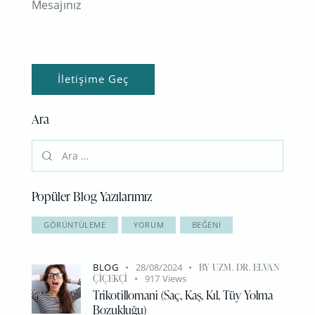
Ara
Popüler Blog Yazılarımız
GÖRÜNTÜLEME
YORUM
BEĞENI
BLOG
28/08/2024
BY
UZM. DR. ELVAN
ÇIÇEKÇI
917
Views
Trikotillomani (Saç, Kaş, Kıl, Tüy Yolma
Bozukluğu)