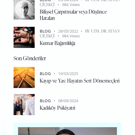
ÇIÇEKÇI
984
Views
Bilişsel Çarpıtmalar veya Düşünce
Hataları
BLOG
28/05/2022
BY
UZM. DR. ELVAN
ÇIÇEKÇI
984
Views
Kumar Bağımlılığı
Son Gönderiler
BLOG
19/03/2025
Kayıp ve Yas: Hayatın Sert Dönemeçleri
BLOG
08/09/2024
Kadıköy Psikiyatri