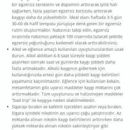
bir egzersiz serotonin ve dopamini arttırarak iyilik hali
sağlarken, fazla yapılan egzersiz kortizolu arttırarak
kaygıyı daha da yükseltebilir. İdeal olanı haftada 3-5 gün
30-60 dk hafif tempolu yürüyüşe denk gelen bir egzersiz
rutini oluşturmaktır. Nabzınızı takip edin, egzersiz
sırasında nabzınızı yaklaşık 100 civarında tutacak şekilde
egzersiz yoğunluğunu kademeli olarak arttırabilirsiniz.
Alkol ve eğlence amaçlı kullanılan uyuşturuculardan uzak
durun. Alkol aldıktan 6-8 saat süreyle kaygı şiddeti
azalırken sonraki saat ve günlerde kaygı şiddeti daha
fazla artmaktadır. Alkolü kaygınızı gidermek için
kullandığınızda ertesi gün daha şiddetli kaygı belirtileri
yaşamanız kaçınılmazdır. Eğlence için kullanılan kokain,
metamfetamin gibi uyarıcı maddeler kaygı miktarını çok
arttırmaktadır. Tüm uyuşturucu ve halüsinojen maddeler
“bad trip” ile kaygıya neden olabilmektedir.
Sigarayı bırakın ve kafeinli içecekleri azaltın veya bırakın.
Sigara içindeki nikotinin azı uyarıcı çoğu yatıştırıcıdır. Az
miktarda alınan nikotin kaygı belirtilerini arttırırken daha
yüksek miktarda alınan nikotin sakinleştiriyor gibi