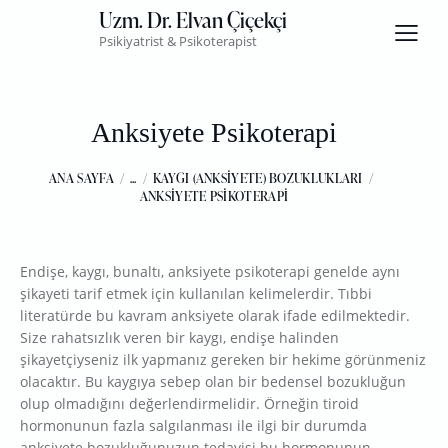
Uzm. Dr. Elvan Çiçekçi
Psikiyatrist & Psikoterapist
Anksiyete Psikoterapi
ANA SAYFA
...
KAYGI (ANKSIYETE) BOZUKLUKLARI
ANKSIYETE PSIKOTERAPI
Endişe, kaygı, bunaltı, anksiyete psikoterapi genelde aynı
şikayeti tarif etmek için kullanılan kelimelerdir. Tıbbi
literatürde bu kavram anksiyete olarak ifade edilmektedir.
Size rahatsızlık veren bir kaygı, endişe halinden
şikayetçiyseniz ilk yapmanız gereken bir hekime görünmeniz
olacaktır. Bu kaygıya sebep olan bir bedensel bozukluğun
olup olmadığını değerlendirmelidir. Örneğin tiroid
hormonunun fazla salgılanması ile ilgi bir durumda
anksiyete bozukluğunuzun tedavisi bu hormonunun