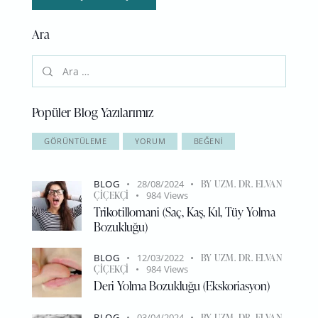
Ara
Popüler Blog Yazılarımız
GÖRÜNTÜLEME
YORUM
BEĞENI
BLOG
28/08/2024
BY
UZM. DR. ELVAN
ÇIÇEKÇI
984
Views
Trikotillomani (Saç, Kaş, Kıl, Tüy Yolma
Bozukluğu)
BLOG
12/03/2022
BY
UZM. DR. ELVAN
ÇIÇEKÇI
984
Views
Deri Yolma Bozukluğu (Ekskoriasyon)
BLOG
03/04/2024
BY
UZM. DR. ELVAN