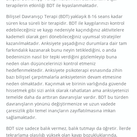
terapilerin etkinliği BDT ile kıyaslanmaktadır.
Bilişsel Davranışçı Terapi (BDT) yaklaşık 8-16 seans kadar
süren kısa süreli bir terapidir. BDT ile kaygılarınızı kontrol
edebileceğiniz ve kaygı nedeniyle kaçındığınız aktivitelere
kademeli olarak geri dönebileceğiniz uyumsal stratejiler
kazanılmaktadır. Anksiyete yaşadığınız durumlara dair tam
farkındalık kazanarak bunu neyin tetiklediğini, o anda
bedeninizin nasıl bir tepki verdiğini gözlemleyip buna
neden olan düşüncelerinizi kontrol etmeniz
hedeflenmektedir. Anksiyete psikoterapi esnasında zihin
bazı bilişsel çarpıtmalarla anksiyetenin devam etmesine
neden olmaktadır. Kaçınmak ve birinin varlığında güvende
hissetmek gibi sizi anlık olarak rahatlatan ama anksiyetenizi
temelde daha da arttıran davranışlar vardır. BDT bu türden
davranışların yönünü değiştirmenize ve uzun vadede
çaresizlik gibi temel inançların zayıflatılmasına imkan
sağlamaktadır.
BDT size sadece balık vermez, balık tutmayı da öğretir. İlerde
tekrarlama olasılığı yüksek olan kaygı bozukluklarında,