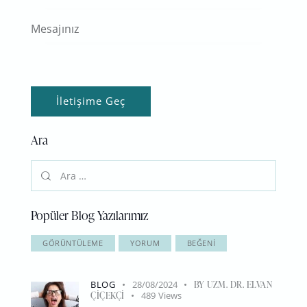
Ara
Popüler Blog Yazılarımız
GÖRÜNTÜLEME
YORUM
BEĞENI
BLOG
28/08/2024
BY
UZM. DR. ELVAN
ÇIÇEKÇI
489
Views