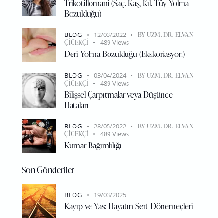
Trikotillomani (Saç, Kaş, Kıl, Tüy Yolma
Bozukluğu)
BLOG
12/03/2022
BY
UZM. DR. ELVAN
ÇIÇEKÇI
489
Views
Deri Yolma Bozukluğu (Ekskoriasyon)
BLOG
03/04/2024
BY
UZM. DR. ELVAN
ÇIÇEKÇI
489
Views
Bilişsel Çarpıtmalar veya Düşünce
Hataları
BLOG
28/05/2022
BY
UZM. DR. ELVAN
ÇIÇEKÇI
489
Views
Kumar Bağımlılığı
Son Gönderiler
BLOG
19/03/2025
Kayıp ve Yas: Hayatın Sert Dönemeçleri