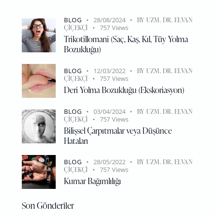
BLOG
28/08/2024
BY
UZM. DR. ELVAN
ÇIÇEKÇI
757
Views
Trikotillomani (Saç, Kaş, Kıl, Tüy Yolma
Bozukluğu)
BLOG
12/03/2022
BY
UZM. DR. ELVAN
ÇIÇEKÇI
757
Views
Deri Yolma Bozukluğu (Ekskoriasyon)
BLOG
03/04/2024
BY
UZM. DR. ELVAN
ÇIÇEKÇI
757
Views
Bilişsel Çarpıtmalar veya Düşünce
Hataları
BLOG
28/05/2022
BY
UZM. DR. ELVAN
ÇIÇEKÇI
757
Views
Kumar Bağımlılığı
Son Gönderiler