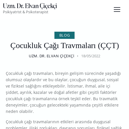
Uzm. Dr. Elvan Çiçekçi
Psikiyatrist & Psikoterapist
BLOG
Çocukluk Çağı Travmaları (ÇÇT)
UZM. DR. ELVAN ÇIÇEKÇI
18/05/2022
Çocukluk çağı travmaları, bireyin gelişim sürecinde yaşadığı
olumsuz olaylardır ve bu olaylar, çocuğun duygusal, sosyal
ve fiziksel sağlığını etkileyebilir. İstismar, ihmal, aile içi
şiddet, ayrılık, kazalar ve doğal afetler gibi çeşitli faktörler
çocukluk çağı travmalarına örnek teşkil eder. Bu travmatik
deneyimler, çocuğun gelecekteki yaşamında çeşitli etkilere
neden olabilir.
Çocukluk çağı travmalarının etkileri arasında duygusal
problemler, ilişki zorlukları, davranış sorunları, fiziksel sağlık