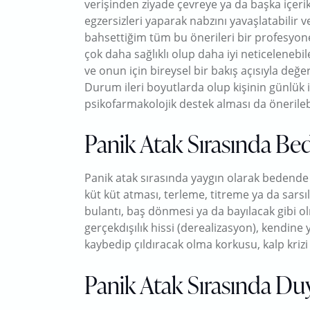
verişinden ziyade çevreye ya da başka içerik
egzersizleri yaparak nabzını yavaşlatabilir v
bahsettiğim tüm bu önerileri bir profesyon
çok daha sağlıklı olup daha iyi neticelenebil
ve onun için bireysel bir bakış açısıyla de
Durum ileri boyutlarda olup kişinin günlük iş
psikofarmakolojik destek alması da önerilebi
Panik Atak Sırasında Be
Panik atak sırasında yaygın olarak bedende g
küt küt atması, terleme, titreme ya da sar
bulantı, baş dönmesi ya da bayılacak gibi 
gerçekdışılık hissi (derealizasyon), kendin
kaybedip çıldıracak olma korkusu, kalp kri
Panik Atak Sırasında Duy