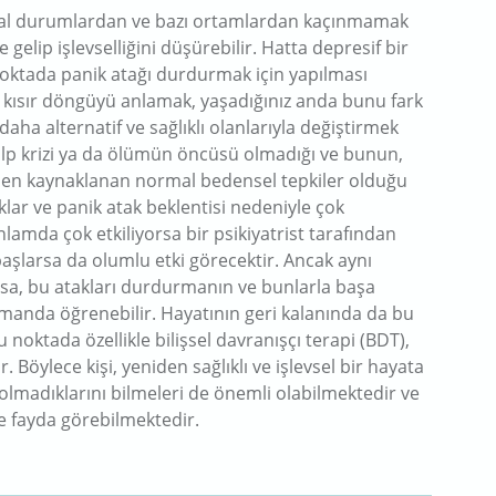
syal durumlardan ve bazı ortamlardan kaçınmamak
e gelip işlevselliğini düşürebilir. Hatta depresif bir
oktada panik atağı durdurmak için yapılması
 kısır döngüyü anlamak, yaşadığınız anda bunu fark
ha alternatif ve sağlıklı olanlarıyla değiştirmek
kalp krizi ya da ölümün öncüsü olmadığı ve bunun,
lerden kaynaklanan normal bedensel tepkiler olduğu
klar ve panik atak beklentisi nedeniyle çok
amda çok etkiliyorsa bir psikiyatrist tarafından
başlarsa da olumlu etki görecektir. Ancak aynı
sa, bu atakları durdurmanın ve bunlarla başa
amanda öğrenebilir. Hayatının geri kalanında da bu
u noktada özellikle bilişsel davranışçı terapi (BDT),
 Böylece kişi, yeniden sağlıklı ve işlevsel bir hayata
olmadıklarını bilmeleri de önemli olabilmektedir ve
e fayda görebilmektedir.