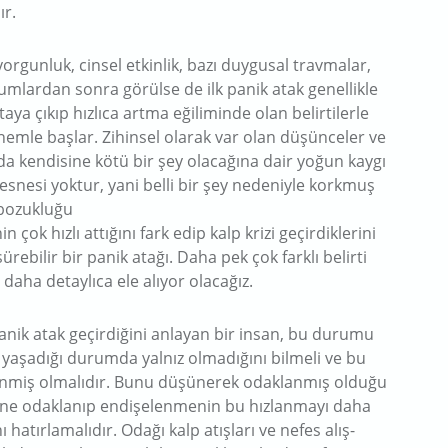
ır.
orgunluk, cinsel etkinlik, bazı duygusal travmalar,
rumlardan sonra görülse de ilk panik atak genellikle
aya çıkıp hızlıca artma eğiliminde olan belirtilerle
önemle başlar. Zihinsel olarak var olan düşünceler ve
 da kendisine kötü bir şey olacağına dair yoğun kaygı
esnesi yoktur, yani belli bir şey nedeniyle korkmuş
 bozukluğu
in çok hızlı attığını fark edip kalp krizi geçirdiklerini
rebilir bir panik atağı. Daha pek çok farklı belirti
 daha detaylıca ele alıyor olacağız.
anik atak geçirdiğini anlayan bir insan, bu durumu
yaşadığı durumda yalnız olmadığını bilmeli ve bu
dinmiş olmalıdır. Bunu düşünerek odaklanmış olduğu
erişine odaklanıp endişelenmenin bu hızlanmayı daha
hatırlamalıdır. Odağı kalp atışları ve nefes alış-