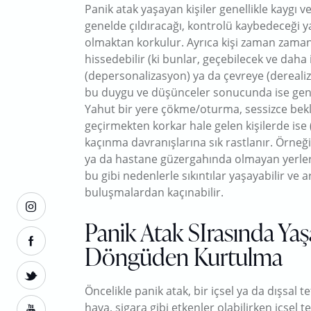
Panik atak yaşayan kişiler genellikle kaygı 
genelde çıldıracağı, kontrolü kaybedeceği y
olmaktan korkulur. Ayrıca kişi zaman zaman
hissedebilir (ki bunlar, geçebilecek ve daha
(depersonalizasyon) ya da çevreye (dereali
bu duygu ve düşünceler sonucunda ise genell
Yahut bir yere çökme/oturma, sessizce bekle
geçirmekten korkar hale gelen kişilerde ise 
kaçınma davranışlarına sık rastlanır. Örneğ
ya da hastane güzergahında olmayan yerlerd
bu gibi nedenlerle sıkıntılar yaşayabilir ve 
buluşmalardan kaçınabilir.
Panik Atak SIrasında Ya
Döngüden Kurtulma
Öncelikle panik atak, bir içsel ya da dışsal tet
hava, sigara gibi etkenler olabilirken içsel te