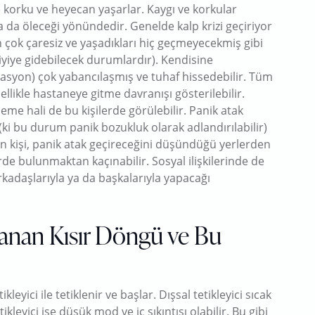
ve korku ve heyecan yaşarlar. Kaygı ve korkular
a da öleceği yönündedir. Genelde kalp krizi geçiriyor
 çok çaresiz ve yaşadıkları hiç geçmeyecekmiş gibi
 iyiye gidebilecek durumlardır). Kendisine
zasyon) çok yabancılaşmış ve tuhaf hissedebilir. Tüm
ikle hastaneye gitme davranışı gösterilebilir.
me hali de bu kişilerde görülebilir. Panik atak
(ki bu durum panik bozukluk olarak adlandırılabilir)
in kişi, panik atak geçireceğini düşündüğü yerlerden
e bulunmaktan kaçınabilir. Sosyal ilişkilerinde de
arkadaşlarıyla ya da başkalarıyla yapacağı
şanan Kısır Döngü ve Bu
ikleyici ile tetiklenir ve başlar. Dışsal tetikleyici sıcak
tikleyici ise düşük mod ve iç sıkıntısı olabilir. Bu gibi