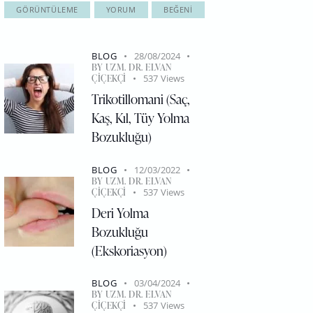
GÖRÜNTÜLEME
YORUM
BEĞENI
BLOG
28/08/2024
BY
UZM. DR. ELVAN
ÇIÇEKÇI
537
Views
Trikotillomani (Saç,
Kaş, Kıl, Tüy Yolma
Bozukluğu)
BLOG
12/03/2022
BY
UZM. DR. ELVAN
ÇIÇEKÇI
537
Views
Deri Yolma
Bozukluğu
(Ekskoriasyon)
BLOG
03/04/2024
BY
UZM. DR. ELVAN
ÇIÇEKÇI
537
Views