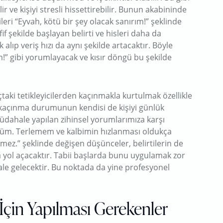
ir ve kişiyi stresli hissettirebilir. Bunun akabininde
tileri “Eyvah, kötü bir şey olacak sanırım!” şeklinde
f şekilde başlayan belirti ve hisleri daha da
k alıp veriş hızı da aynı şekilde artacaktır. Böyle
!” gibi yorumlayacak ve kısır döngü bu şekilde
aki tetikleyicilerden kaçınmakla kurtulmak özellikle
 kaçınma durumunun kendisi de kişiyi günlük
müdahale yapılan zihinsel yorumlarımıza karşı
üdüm. Terlemem ve kalbimin hızlanması oldukça
lmez.” şeklinde değişen düşünceler, belirtilerin de
 yol açacaktır. Tabii başlarda bunu uygulamak zor
le gelecektir. Bu noktada da yine profesyonel
çin Yapılması Gerekenler