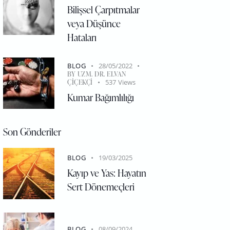
Bilişsel Çarpıtmalar
veya Düşünce
Hataları
BLOG
28/05/2022
BY
UZM. DR. ELVAN
ÇIÇEKÇI
537
Views
Kumar Bağımlılığı
Son Gönderiler
BLOG
19/03/2025
Kayıp ve Yas: Hayatın
Sert Dönemeçleri
BLOG
08/09/2024