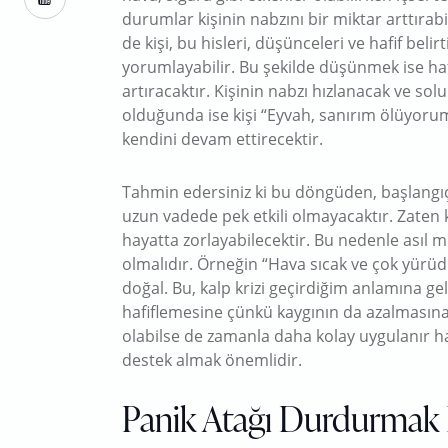
durumlar kişinin nabzını bir miktar arttırabil
de kişi, bu hisleri, düşünceleri ve hafif belir
yorumlayabilir. Bu şekilde düşünmek ise hafi
artıracaktır. Kişinin nabzı hızlanacak ve solu
olduğunda ise kişi “Eyvah, sanırım ölüyorum
kendini devam ettirecektir.
Tahmin edersiniz ki bu döngüden, başlangıçt
uzun vadede pek etkili olmayacaktır. Zaten
hayatta zorlayabilecektir. Bu nedenle asıl 
olmalıdır. Örneğin “Hava sıcak ve çok yür
doğal. Bu, kalp krizi geçirdiğim anlamına ge
hafiflemesine çünkü kaygının da azalmasına
olabilse de zamanla daha kolay uygulanır ha
destek almak önemlidir.
Panik Atağı Durdurmak İ