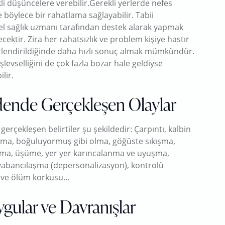
li düşüncelere verebilir.Gerekli yerlerde nefes
e böylece bir rahatlama sağlayabilir. Tabii
el sağlık uzmanı tarafından destek alarak yapmak
ecektir. Zira her rahatsızlık ve problem kişiye hastır
ğerlendirildiğinde daha hızlı sonuç almak mümkündür.
levselliğini de çok fazla bozar hale geldiyse
lir.
dende Gerçekleşen Olaylar
erçekleşen belirtiler şu şekildedir: Çarpıntı, kalbin
sılma, boğuluyormuş gibi olma, göğüste sıkışma,
olma, üşüme, yer yer karıncalanma ve uyuşma,
e yabancılaşma (depersonalizasyon), kontrolü
zi ve ölüm korkusu…
gular ve Davranışlar