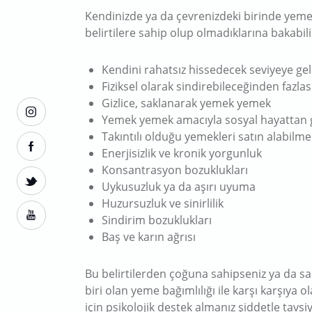
Kendinizde ya da çevrenizdeki birinde yeme
belirtilere sahip olup olmadıklarına bakabilir
Kendini rahatsız hissedecek seviyeye g
Fiziksel olarak sindirebileceğinden fazla
Gizlice, saklanarak yemek yemek
Yemek yemek amacıyla sosyal hayattan 
Takıntılı olduğu yemekleri satın alabil
Enerjisizlik ve kronik yorgunluk
Konsantrasyon bozuklukları
Uykusuzluk ya da aşırı uyuma
Huzursuzluk ve sinirlilik
Sindirim bozuklukları
Baş ve karın ağrısı
Bu belirtilerden çoğuna sahipseniz ya da sa
biri olan yeme bağımlılığı ile karşı karşıya 
için psikolojik destek almanız şiddetle tavsi