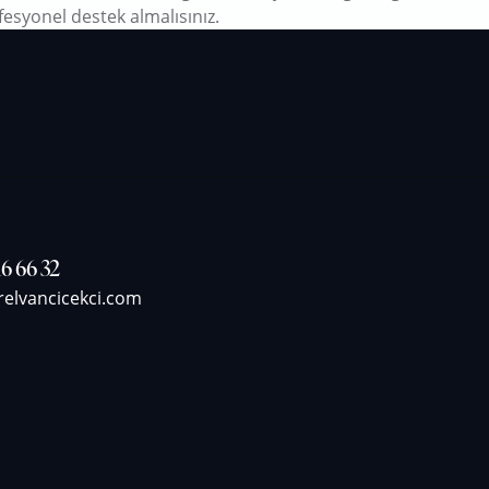
esyonel destek almalısınız.
6 66 32
relvancicekci.com