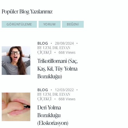
Popüler Blog Yazılarımız
GÖRÜNTÜLEME
YORUM
BEĞENI
BLOG
28/08/2024
BY
UZM. DR. ELVAN
ÇIÇEKÇI
668
Views
Trikotillomani (Saç,
Kaş, Kıl, Tüy Yolma
Bozukluğu)
BLOG
12/03/2022
BY
UZM. DR. ELVAN
ÇIÇEKÇI
668
Views
Deri Yolma
Bozukluğu
(Ekskoriasyon)