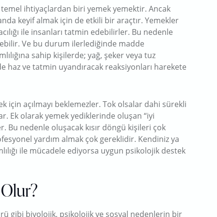
 temel ihtiyaçlardan biri yemek yemektir. Ancak
nda keyif almak için de etkili bir araçtır. Yemekler
cılığı ile insanları tatmin edebilirler. Bu nedenle
lebilir. Ve bu durum ilerlediğinde madde
mlılığına sahip kişilerde; yağ, şeker veya tuz
de haz ve tatmin uyandıracak reaksiyonları harekete
 için açılmayı beklemezler. Tok olsalar dahi sürekli
r. Ek olarak yemek yediklerinde oluşan “iyi
. Bu nedenle oluşacak kısır döngü kişileri çok
rofesyonel yardım almak çok gereklidir. Kendiniz ya
ılığı ile mücadele ediyorsa uygun psikolojik destek
 Olur?
rü gibi biyolojik, psikolojik ve sosyal nedenlerin bir