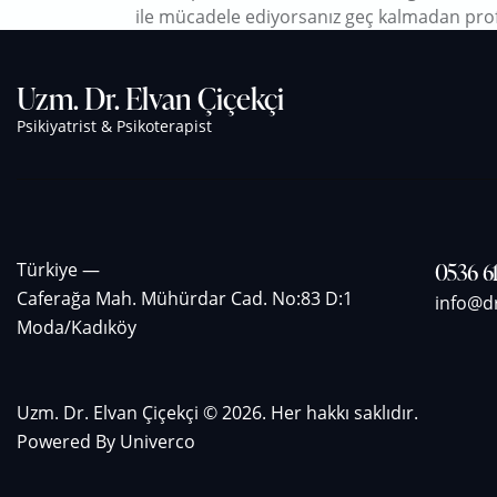
ile mücadele ediyorsanız geç kalmadan prof
Uzm. Dr. Elvan Çiçekçi
Psikiyatrist & Psikoterapist
0536 61
Türkiye —
Caferağa Mah. Mühürdar Cad. No:83 D:1
info@d
Moda/Kadıköy
Uzm. Dr. Elvan Çiçekçi
© 2026. Her hakkı saklıdır.
Powered By
Univerco