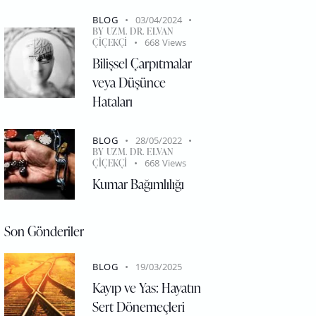
BLOG
03/04/2024
BY
UZM. DR. ELVAN
ÇIÇEKÇI
668
Views
Bilişsel Çarpıtmalar
veya Düşünce
Hataları
BLOG
28/05/2022
BY
UZM. DR. ELVAN
ÇIÇEKÇI
668
Views
Kumar Bağımlılığı
Son Gönderiler
BLOG
19/03/2025
Kayıp ve Yas: Hayatın
Sert Dönemeçleri