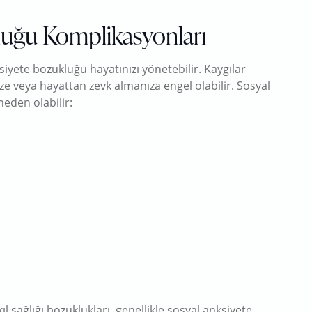
luğu Komplikasyonları
iyete bozukluğu hayatınızı yönetebilir. Kaygılar
ize veya hayattan zevk almanıza engel olabilir. Sosyal
eden olabilir:
ıl sağlığı bozuklukları, genellikle sosyal anksiyete