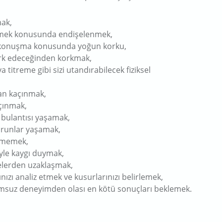
mak,
rmek konusunda endişelenmek,
a konuşma konusunda yoğun korku,
ark edeceğinden korkmak,
titreme gibi sizi utandırabilecek fiziksel
an kaçınmak,
açınmak,
bulantısı yaşamak,
sorunlar yaşamak,
dememek,
iyle kaygı duymak,
telerden uzaklaşmak,
zı analiz etmek ve kusurlarınızı belirlemek,
msuz deneyimden olası en kötü sonuçları beklemek.