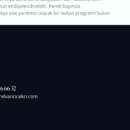
izi endişelendirebilir. Kendi başınıza
ya size yardımcı olacak bir tedavi programı bulun.
6 66 32
relvancicekci.com