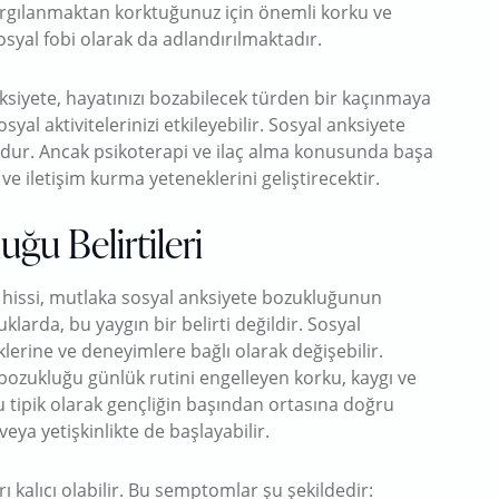
argılanmaktan korktuğunuz için önemli korku ve
osyal fobi olarak da adlandırılmaktadır.
siyete, hayatınızı bozabilecek türden bir kaçınmaya
osyal aktivitelerinizi etkileyebilir. Sosyal anksiyete
udur. Ancak psikoterapi ve ilaç alma konusunda başa
 iletişim kurma yeteneklerini geliştirecektir.
ğu Belirtileri
k hissi, mutlaka sosyal anksiyete bozukluğunun
uklarda, bu yaygın bir belirti değildir. Sosyal
liklerine ve deneyimlere bağlı olarak değişebilir.
 bozukluğu günlük rutini engelleyen korku, kaygı ve
u tipik olarak gençliğin başından ortasına doğru
ya yetişkinlikte de başlayabilir.
kalıcı olabilir. Bu semptomlar şu şekildedir: