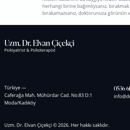
herhangi birine bağımlıysanız, bırakmak s
bırakamazsanız, doktorunuza görünün ve
Uzm. Dr. Elvan Çiçekçi
Psikiyatrist & Psikoterapist
0536 61
Türkiye —
Caferağa Mah. Mühürdar Cad. No:83 D:1
info@d
Moda/Kadıköy
Uzm. Dr. Elvan Çiçekçi
© 2026. Her hakkı saklıdır.