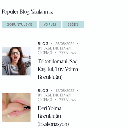
Popüler Blog Yazılarımız
GÖRÜNTÜLEME
YORUM
BEĞENI
BLOG
28/08/2024
BY
UZM. DR. ELVAN
ÇIÇEKÇI
733
Views
Trikotillomani (Saç,
Kaş, Kıl, Tüy Yolma
Bozukluğu)
BLOG
12/03/2022
BY
UZM. DR. ELVAN
ÇIÇEKÇI
733
Views
Deri Yolma
Bozukluğu
(Ekskoriasyon)