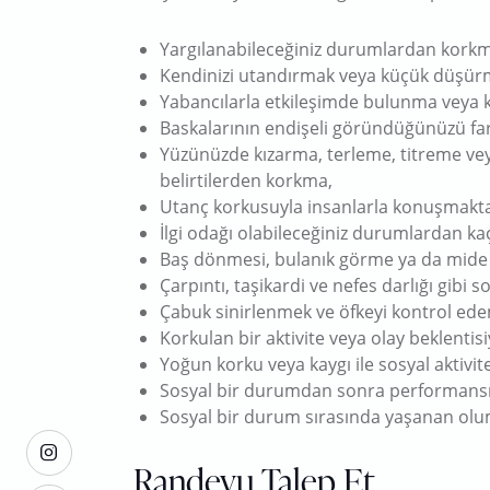
Yargılanabileceğiniz durumlardan kork
Kendinizi utandırmak veya küçük düşü
Yabancılarla etkileşimde bulunma vey
Baskalarının endişeli göründüğünüzü f
Yüzünüzde kızarma, terleme, titreme veya 
belirtilerden korkma,
Utanç korkusuyla insanlarla konuşmakt
İlgi odağı olabileceğiniz durumlardan k
Baş dönmesi, bulanık görme ya da mide 
Çarpıntı, taşikardi ve nefes darlığı gibi 
Çabuk sinirlenmek ve öfkeyi kontrol e
Korkulan bir aktivite veya olay beklentis
Yoğun korku veya kaygı ile sosyal aktivi
Sosyal bir durumdan sonra performansını
Sosyal bir durum sırasında yaşanan olu
Randevu Talep Et