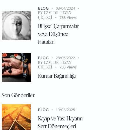
BLOG
03/04/2024
BY
UZM. DR. ELVAN
ÇIÇEKÇI
733
Views
Bilişsel Çarpıtmalar
veya Düşünce
Hataları
BLOG
28/05/2022
BY
UZM. DR. ELVAN
ÇIÇEKÇI
733
Views
Kumar Bağımlılığı
Son Gönderiler
BLOG
19/03/2025
Kayıp ve Yas: Hayatın
Sert Dönemeçleri