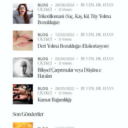
BLOG
28/08/2024
BY
UZM. DR. ELVAN
ÇIÇEKÇI
0
Views
Trikotillomani (Saç, Kaş, Kıl, Tüy Yolma
Bozukluğu)
BLOG
12/03/2022
BY
UZM. DR. ELVAN
ÇIÇEKÇI
0
Views
Deri Yolma Bozukluğu (Ekskoriasyon)
BLOG
03/04/2024
BY
UZM. DR. ELVAN
ÇIÇEKÇI
0
Views
Bilişsel Çarpıtmalar veya Düşünce
Hataları
BLOG
28/05/2022
BY
UZM. DR. ELVAN
ÇIÇEKÇI
0
Views
Kumar Bağımlılığı
Son Gönderiler